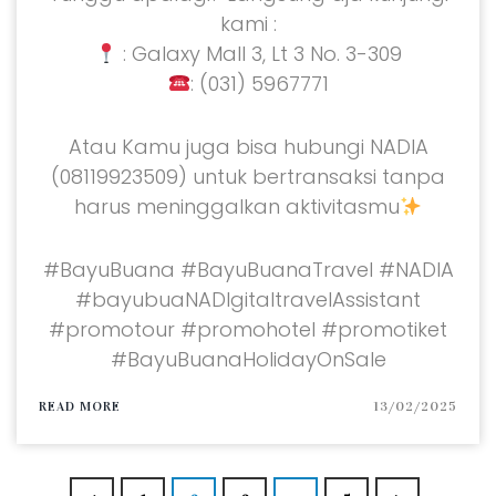
kami :
: Galaxy Mall 3, Lt 3 No. 3-309
: (031) 5967771
Atau Kamu juga bisa hubungi NADIA
(08119923509) untuk bertransaksi tanpa
harus meninggalkan aktivitasmu
#BayuBuana #BayuBuanaTravel #NADIA
#bayubuaNADIgitaltravelAssistant
#promotour #promohotel #promotiket
#BayuBuanaHolidayOnSale
READ MORE
13/02/2025