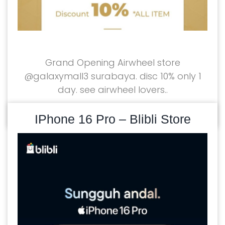
Grand Opening Airwheel store
@galaxymall3 surabaya. disc 10% only 1
day. see airwheel lovers..
READ MORE
28/02/2025
IPhone 16 Pro – Blibli Store