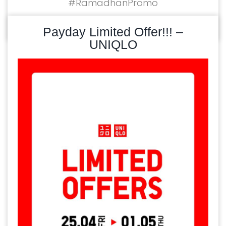
#RamadhanPromo
READ MORE
04/03/2025
Payday Limited Offer!!! –
UNIQLO