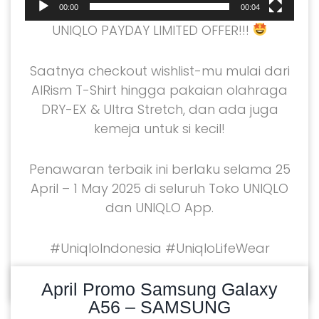
00:00
00:04
UNIQLO PAYDAY LIMITED OFFER!!!
Saatnya checkout wishlist-mu mulai dari
AIRism T-Shirt hingga pakaian olahraga
DRY-EX & Ultra Stretch, dan ada juga
kemeja untuk si kecil!
Penawaran terbaik ini berlaku selama 25
April – 1 May 2025 di seluruh Toko UNIQLO
dan UNIQLO App.
#UniqloIndonesia #UniqloLifeWear
READ MORE
04/03/2025
April Promo Samsung Galaxy
A56 – SAMSUNG