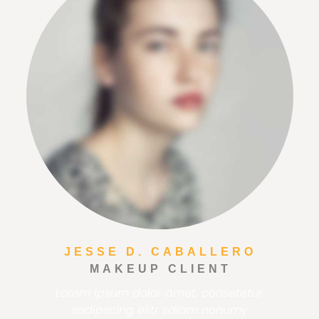
JESSE D. CABALLERO
MAKEUP CLIENT
Lorem ipsum dolor amet, consetetur
sadipscing elitr sdiam nonumy