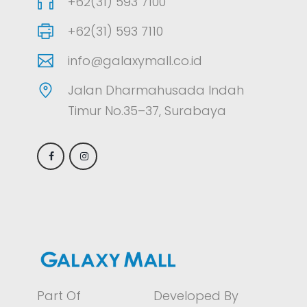
+62(31) 593 7100
+62(31) 593 7110
info@galaxymall.co.id
Jalan Dharmahusada Indah
Timur No.35–37, Surabaya
Part Of
Developed By