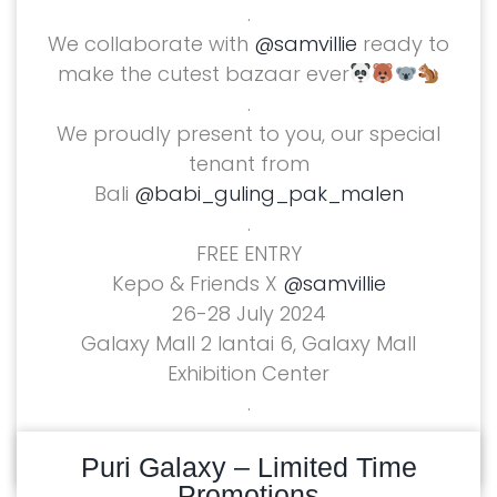
.
We collaborate with
@samvillie
ready to
make the cutest bazaar ever
.
We proudly present to you, our special
tenant from
Bali
@babi_guling_pak_malen
.
FREE ENTRY
Kepo & Friends X
@samvillie
26-28 July 2024
Galaxy Mall 2 lantai 6, Galaxy Mall
Exhibition Center
.
READ MORE
09/07/2024
Puri Galaxy – Limited Time
Promotions