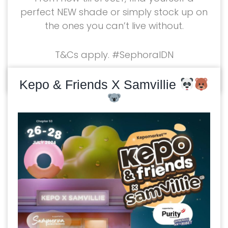
perfect NEW shade or simply stock up on
the ones you can’t live without.
T&Cs apply. #SephoraIDN
READ MORE
30/07/2024
Kepo & Friends X Samvillie