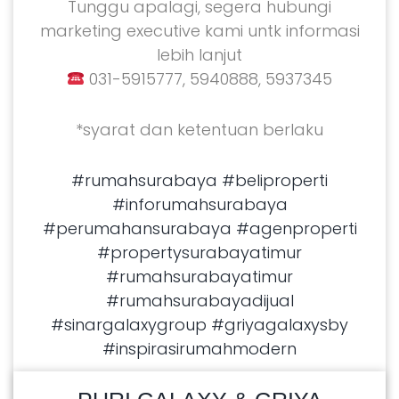
Tunggu apalagi, segera hubungi
marketing executive kami untk informasi
lebih lanjut
031-5915777, 5940888, 5937345
*syarat dan ketentuan berlaku
#rumahsurabaya
#beliproperti
#inforumahsurabaya
#perumahansurabaya
#agenproperti
#propertysurabayatimur
#rumahsurabayatimur
#rumahsurabayadijual
#sinargalaxygroup
#griyagalaxysby
#inspirasirumahmodern
READ MORE
22/05/2024